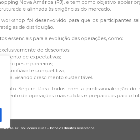
opping Nova América (RJ), e tem como objetivo apoiar or
ruturada e alinhada às exigências do mercado.
workshop foi desenvolvido para que os participantes s
atégias de distribuição.
tos essenciais para a evolução das operações, como:
xclusivamente de descontos;
hamento de expectativas;
e equipes e parceiros;
s, confiável e competitiva;
pria, visando crescimento sustentável.
vimento Seguro Para Todos com a profissionalização do
imento de operações mais sólidas e preparadas para o fut
t © 2026 Grupo Gomes Pires – Todos os direitos reservados.