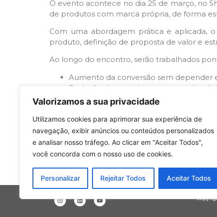
O evento acontece no dia 25 de março, no Sh
de produtos com marca própria, de forma est
Com uma abordagem prática e aplicada, o 
produto, definição de proposta de valor e estr
Ao longo do encontro, serão trabalhados pon
Aumento da conversão sem depender e
Redução de cancelamentos por desalin
Padronização do discurso comercial entr
Valorizamos a sua privacidade
Construção de uma proposta mais simple
Utilizamos cookies para aprimorar sua experiência de
Estruturação de produtos com marca pró
navegação, exibir anúncios ou conteúdos personalizados
A iniciativa reforça o compromisso do Mo
e analisar nosso tráfego. Ao clicar em "Aceitar Todos",
ferramentas que contribuem para o desenvolv
você concorda com o nosso uso de cookies.
Personalizar
Rejeitar Todos
Aceitar Todos
Copyrigh