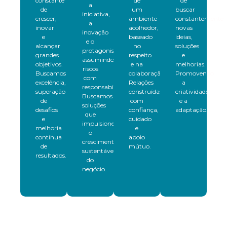
constante
de
de
a
de
um
buscar
iniciativa,
crescer,
ambiente
constantemente
a
inovar
acolhedor,
novas
inovação
e
baseado
ideias,
e o
alcançar
no
soluções
protagonismo,
grandes
respeito
e
assumindo
objetivos.
e na
melhorias.
riscos
Buscamos
colaboração.
Promovendo
com
excelência,
Relações
a
responsabilidade.
superação
construídas
criatividade
Buscamos
de
com
e a
soluções
desafios
confiança,
adaptação.
que
e
cuidado
impulsionem
melhoria
e
o
contínua
apoio
crescimento
de
mútuo.
sustentável
resultados.
do
negócio.