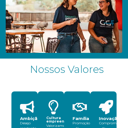
Nossos Valores
Ambição
Cultura
Família
Inovação
empreendedora
Desejo
Promoção
Compromisso
Valorizamos