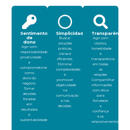
Sentimento
Simplicidade
Transparência
de
Buscar
Agir com
dono
soluções
clareza,
Agir com
práticas,
honestidade
responsabilidade,
claras e
e
proatividade
eficientes.
transparência
e
Eliminar
em todas
comprometimento,
complexidades
as
como
e
relações.
dono do
promover
Compartilhar
negócio.
objetividade
informações
Tomar
na
com ética
decisões
comunicação
para
focadas
e nas
fortalecer
em
decisões.
a
resultados
confiança
e
e os
sustentabilidade.
relacionamentos.