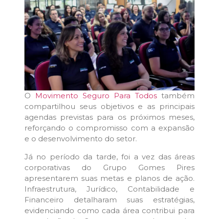
O
Movimento Seguro Para Todos
também
compartilhou seus objetivos e as principais
agendas previstas para os próximos meses,
reforçando o compromisso com a expansão
e o desenvolvimento do setor.
Já no período da tarde, foi a vez das áreas
corporativas do Grupo Gomes Pires
apresentarem suas metas e planos de ação.
Infraestrutura, Jurídico, Contabilidade e
Financeiro detalharam suas estratégias,
evidenciando como cada área contribui para