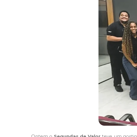
Ontem o
Segundas de Valor
teve um gostinh