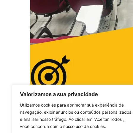
Valorizamos a sua privacidade
E como toda boa festa merece um
gran fina
Utilizamos cookies para aprimorar sua experiência de
um super ovão de Páscoa!
navegação, exibir anúncios ou conteúdos personalizados
Foi uma segunda-feira inesquecível, que mo
e analisar nosso tráfego. Ao clicar em "Aceitar Todos",
união e, desta vez, muito chocolate.
você concorda com o nosso uso de cookies.