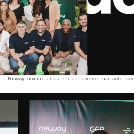
e
Neway
uniram forças em um evento marcante, com