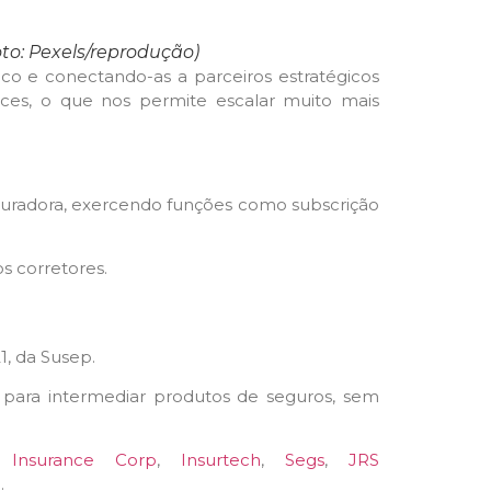
oto: Pexels/reprodução)
co e conectando-as a parceiros estratégicos
ices, o que nos permite escalar muito mais
radora, exercendo funções como subscrição
s corretores.
1, da Susep.
para intermediar produtos de seguros, sem
a Insurance Corp
,
Insurtech
,
Segs
,
JRS
e
.