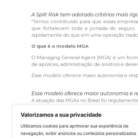
A Split Risk tem adotado critérios mais rig
“Temos contribuído para que essas empresas
que fortalecem toda a jornada do seguro. 
rapidamente do que em uma operação tradicio
O que é o modelo MGA
O Managing General Agent (MGA) é um form
de apólices, administração de sinistros e de
Esse modelo oferece maior autonomia e resp
Esse modelo oferece maior autonomia e res
A atuação das MGAs no Brasil foi regulament
Segundo a norma, o representante de segu
Valorizamos a sua privacidade
poderes de representação dos segurados.
Utilizamos cookies para aprimorar sua experiência de
Divulgado por:
Universo do Seguro
navegação, exibir anúncios ou conteúdos personalizados
Portal
,
Insurtalks
,
Difundir
,
Seguros BR
,
Jornal