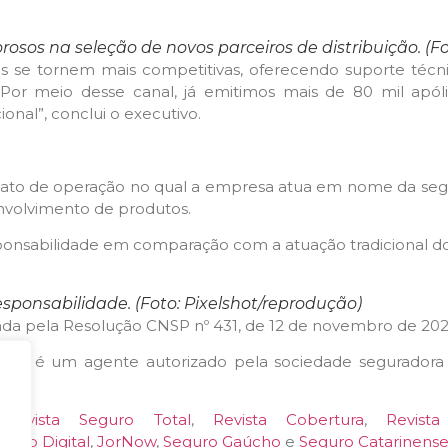
orosos na seleção de novos parceiros de distribuição. (F
 se tornem mais competitivas, oferecendo suporte técni
Por meio desse canal, já emitimos mais de 80 mil apól
nal”, conclui o executivo.
ato de operação no qual a empresa atua em nome da segu
senvolvimento de produtos.
onsabilidade em comparação com a atuação tradicional do
ponsabilidade. (Foto: Pixelshot/reprodução)
ada pela Resolução CNSP nº 431, de 12 de novembro de 202
ros é um agente autorizado pela sociedade seguradora 
,
Revista Seguro Total
,
Revista Cobertura
,
Revist
 Web Digital
,
JorNow
,
Seguro Gaúcho
e
Seguro Catarinens