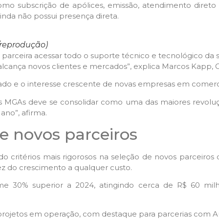
omo subscrição de apólices, emissão, atendimento direto 
inda não possui presença direta.
/reprodução)
parceira acessar todo o suporte técnico e tecnológico 
alcança novos clientes e mercados”, explica Marcos Kapp, CE
o e o interesse crescente de novas empresas em comercia
as MGAs deve se consolidar como uma das maiores revoluç
no”, afirma.
de novos parceiros
 critérios mais rigorosos na seleção de novos parceiros de
ez do crescimento a qualquer custo.
 30% superior a 2024, atingindo cerca de R$ 60 milhõ
ojetos em operação, com destaque para parcerias com Au