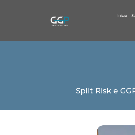
Início
S
Split Risk e G